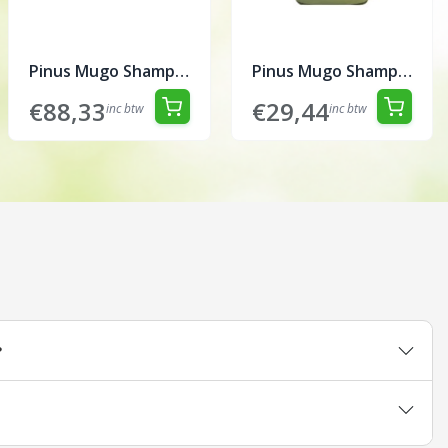
Pinus Mugo Shampoo 1 liter ex. pomp
Pinus Mugo Shampoo 250 ml
€88,33
€29,44
inc btw
inc btw
?