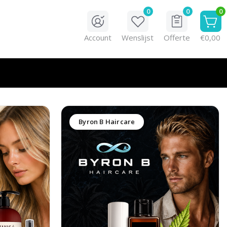
0
0
0
Account
Wenslijst
Offerte
€0,00
Byron B Haircare