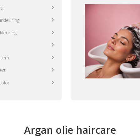
ng
rkleuring
kleuring
stem
ect
color
Argan olie haircare