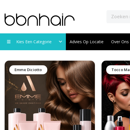
Kies Een Categorie
Advies Op Locatie
Over Ons
Emme Diciotto
Tocco Ma