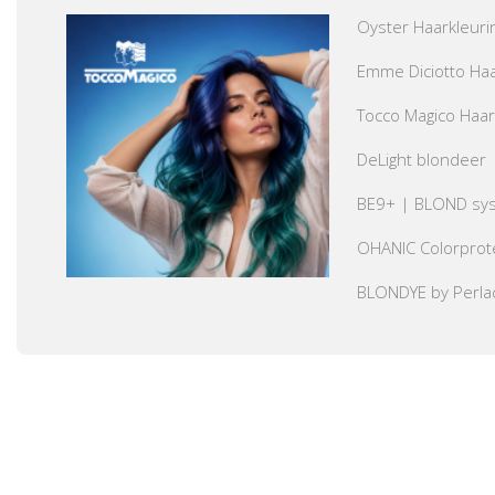
Oyster Haarkleuri
Emme Diciotto Haa
Tocco Magico Haar
DeLight blondeer
BE9+ | BLOND sy
OHANIC Colorprot
BLONDYE by Perla