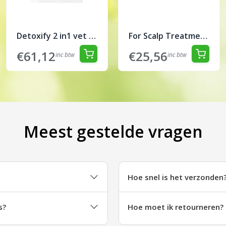
Detoxify 2 in1 vet regulerende treatment 200ml
For Scalp Treatment 100ml
€61,12
€25,56
inc btw
inc btw
Meest gestelde vragen
Hoe snel is het verzonden
s?
Hoe moet ik retourneren?