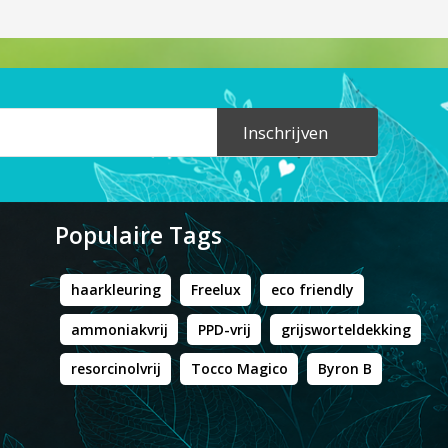
Inschrijven
Populaire Tags
haarkleuring
Freelux
eco friendly
ammoniakvrij
PPD-vrij
grijsworteldekking
resorcinolvrij
Tocco Magico
Byron B