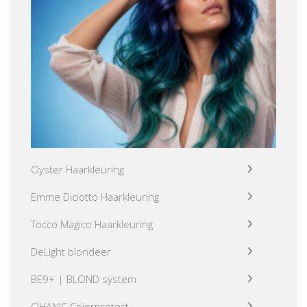
Oyster Haarkleuring
Emme Diciotto Haarkleuring
Tocco Magico Haarkleuring
DeLight blondeer
BE9+ | BLOND system
OHANIC Colorprotect