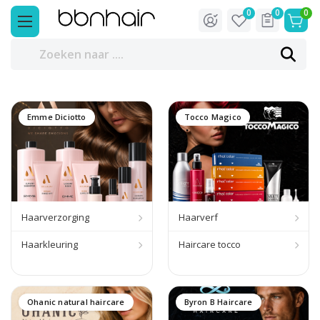
0
0
0
Emme Diciotto
Tocco Magico
Haarverzorging
Haarverf
Haarkleuring
Haircare tocco
Ohanic natural haircare
Byron B Haircare