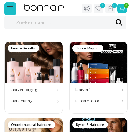
0
0
0
Emme Diciotto
Tocco Magico
Haarverzorging
Haarverf
Haarkleuring
Haircare tocco
Ohanic natural haircare
Byron B Haircare