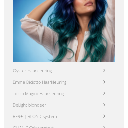
Oyster Haarkleuring
Emme Diciotto Haarkleuring
Tocco Magico Haarkleuring
DeLight blondeer
BE9+ | BLOND system
OHANIC Colorprotect