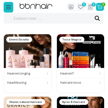
0
0
0
Emme Diciotto
Tocco Magico
Haarverzorging
Haarverf
Haarkleuring
Haircare tocco
Ohanic natural haircare
Byron B Haircare