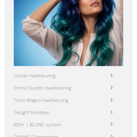
Oyster Haarkleuring
Emme Diciotto Haarkleuring
Tocco Magico Haarkleuring
DeLight blondeer
BE9+ | BLOND system
OHANIC Colorprotect