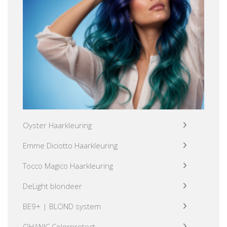
Oyster Haarkleuring
Emme Diciotto Haarkleuring
Tocco Magico Haarkleuring
DeLight blondeer
BE9+ | BLOND system
OHANIC Colorprotect