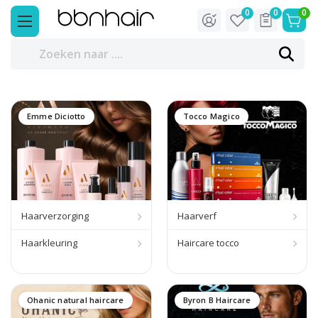
0
0
0
Emme Diciotto
Tocco Magico
Haarverzorging
Haarverf
Haarkleuring
Haircare tocco
Ohanic natural haircare
Byron B Haircare