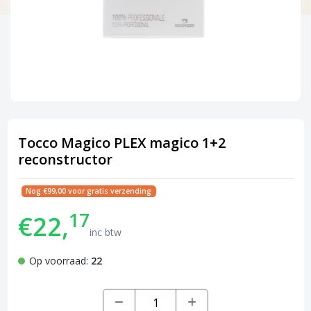
Tocco Magico PLEX magico 1+2
reconstructor
Nog €99,00 voor gratis verzending
17
€22,
inc btw
Op voorraad:
22