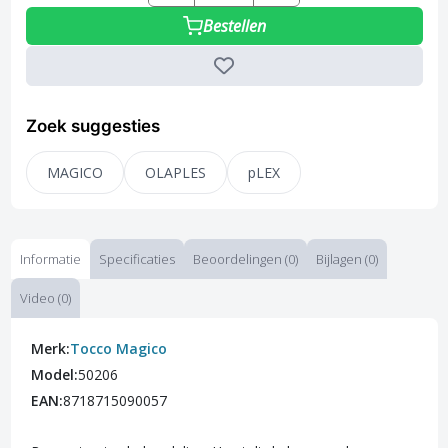
Bestellen
Zoek suggesties
MAGICO
OLAPLES
pLEX
Informatie
Specificaties
Beoordelingen (0)
Bijlagen (0)
Video (0)
Merk:
Tocco Magico
Model:
50206
EAN:
8718715090057