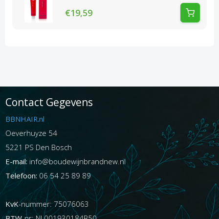
€19,59
Contact Gegevens
BBNHAIR.nl
Oeverhuyze 54
5221 PS Den Bosch
E-mail:
info@boudewijnbrandnew.nl
Telefoon:
06 54 25 89 89
KvK
-nummer: 75076063
BTW
-nr: NL001930184B50