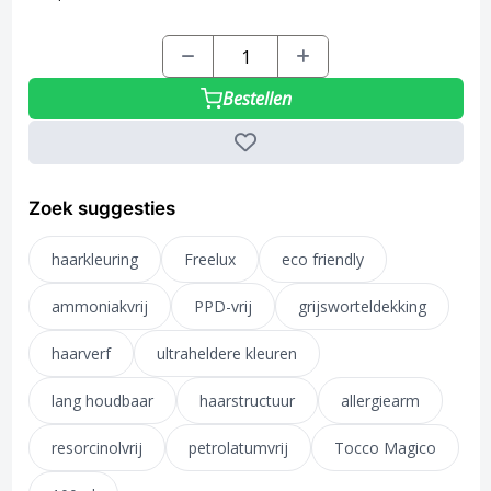
Bestellen
Zoek suggesties
haarkleuring
Freelux
eco friendly
ammoniakvrij
PPD-vrij
grijsworteldekking
haarverf
ultraheldere kleuren
lang houdbaar
haarstructuur
allergiearm
resorcinolvrij
petrolatumvrij
Tocco Magico