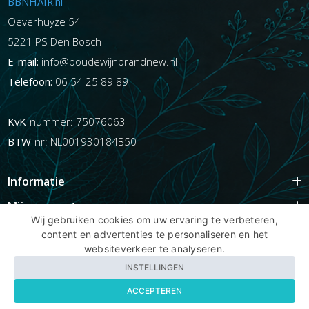
BBNHAIR.nl
Oeverhuyze 54
5221 PS Den Bosch
E-mail:
info@boudewijnbrandnew.nl
Telefoon:
06 54 25 89 89
KvK
-nummer: 75076063
BTW
-nr: NL001930184B50
Informatie
Mijn account
Wij gebruiken cookies om uw ervaring te verbeteren,
Info
content en advertenties te personaliseren en het
websiteverkeer te analyseren.
Populaire Tags
INSTELLINGEN
ACCEPTEREN