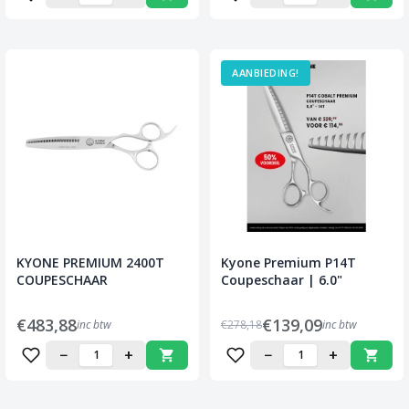
AANBIEDING!
KYONE PREMIUM 2400T
Kyone Premium P14T
COUPESCHAAR
Coupeschaar | 6.0"
€483,88
€139,09
inc btw
€278,18
inc btw
−
+
−
+