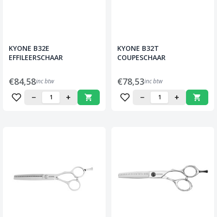
KYONE B32E
KYONE B32T
EFFILEERSCHAAR
COUPESCHAAR
€84,58
€78,53
inc btw
inc btw
−
+
−
+