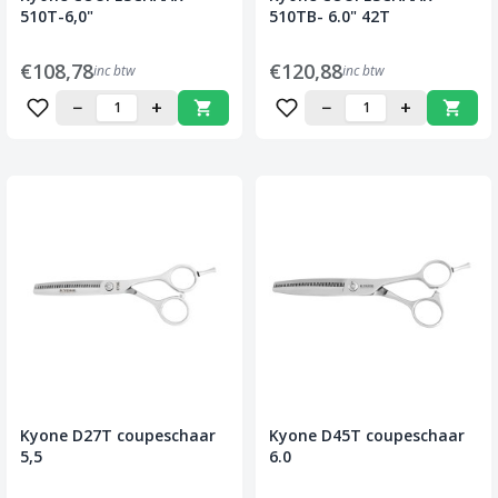
510T-6,0"
510TB- 6.0" 42T
€108,78
€120,88
inc btw
inc btw
−
+
−
+
Kyone D27T coupeschaar
Kyone D45T coupeschaar
5,5
6.0