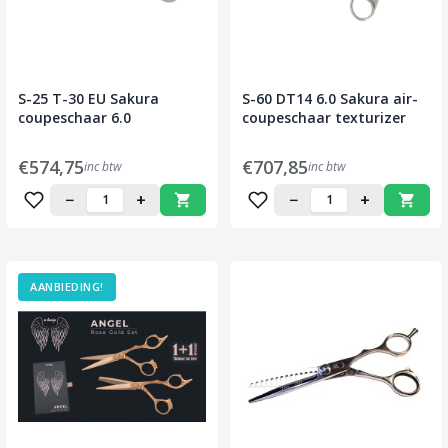
S-25 T-30 EU Sakura
S-60 DT14 6.0 Sakura air-
coupeschaar 6.0
coupeschaar texturizer
€574,75
€707,85
inc btw
inc btw
−
+
−
+
AANBIEDING!