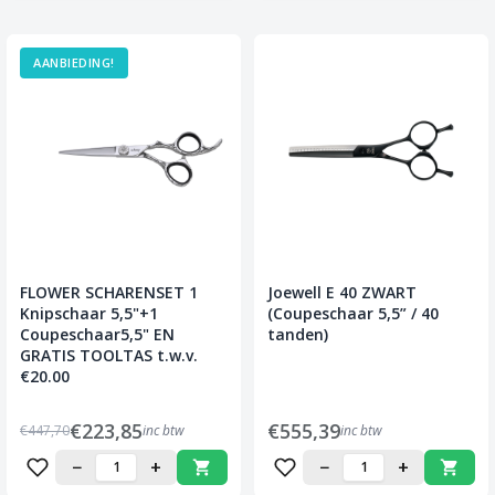
AANBIEDING!
FLOWER SCHARENSET 1
Joewell E 40 ZWART
Knipschaar 5,5"+1
(Coupeschaar 5,5” / 40
Coupeschaar5,5" EN
tanden)
GRATIS TOOLTAS t.w.v.
€20.00
€223,85
€555,39
€447,70
inc btw
inc btw
−
+
−
+