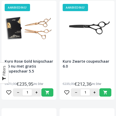
AANBIEDING!
AANBIEDING!
Kuro Rose Gold knipschaar
Kuro Zwarte coupeschaar
5.5 nu met gratis
6.0
Filters
coupeschaar 5.5
€235,95
€212,36
€471,90
inc btw
€235,95
inc btw
−
+
−
+