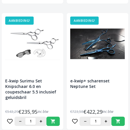
AANBIEDING!
AANBIEDING!
E-kwip Surimu Set
e-kwip+ scharenset
Knipschaar 6.0 en
Neptune Set
coupeschaar 5.5 inclusief
geluidsbril
€235,95
€422,29
€543,29
inc btw
€723,58
inc btw
−
+
−
+