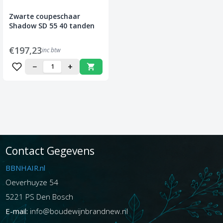
Zwarte coupeschaar
Shadow SD 55 40 tanden
€197,23
inc btw
−
+
Contact Gegevens
BBNHAIR.nl
Oeverhuyze 54
5221 PS Den Bosch
E-mail:
info@boudewijnbrandnew.nl