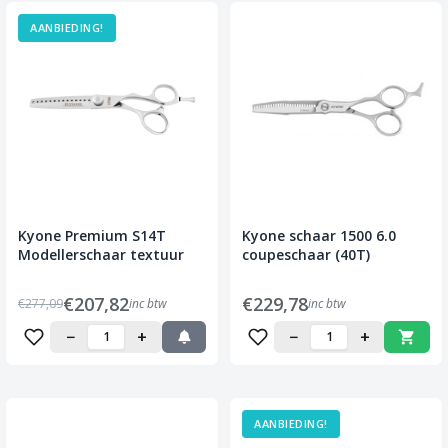
AANBIEDING!
Kyone Premium S14T
Kyone schaar 1500 6.0
Modellerschaar textuur
coupeschaar (40T)
€207,82
€229,78
€277,09
inc btw
inc btw
−
+
−
+
AANBIEDING!