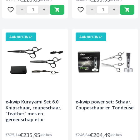
−
+
−
+
AANBIEDING!
AANBIEDING!
e-kwip Kurayami Set 6.0
e-kwip power set: Schaar,
Knipschaar, coupeschaar,
Coupeschaar en Tondeuse
"feather" mes en
gereedschap etui
€235,95
€204,49
€525,14
inc btw
€246,84
inc btw