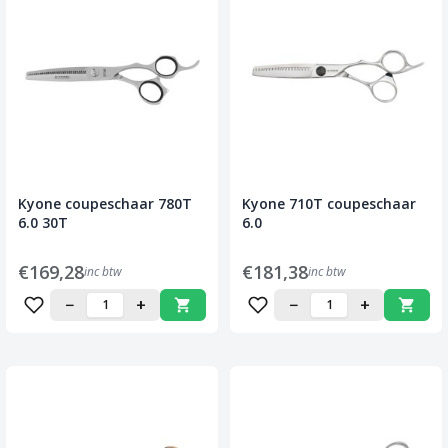
Kyone coupeschaar 780T
Kyone 710T coupeschaar
6.0 30T
6.0
€169,28
€181,38
inc btw
inc btw
−
+
−
+