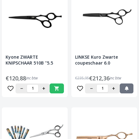
Kyone ZWARTE
LINKSE Kuro Zwarte
KNIPSCHAAR 510B "5.5
coupeschaar 6.0
€120,88
€212,36
inc btw
€235,95
inc btw
−
+
−
+