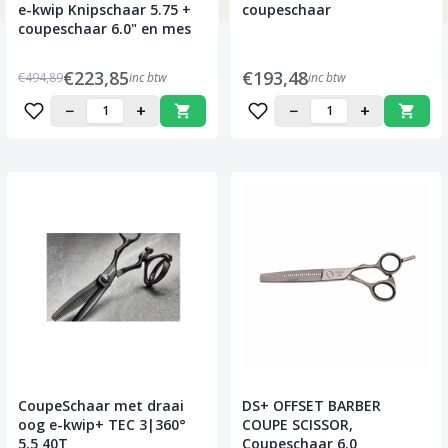
e-kwip Knipschaar 5.75 +
coupeschaar
coupeschaar 6.0" en mes
€223,85
€193,48
€494,89
inc btw
inc btw
−
+
−
+
CoupeSchaar met draai
DS+ OFFSET BARBER
oog e-kwip+ TEC 3|360°
COUPE SCISSOR,
5,5 40T
Coupeschaar 6.0