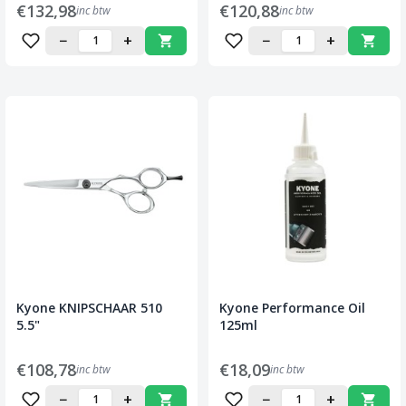
€132,98
€120,88
inc btw
inc btw
−
+
−
+
Kyone KNIPSCHAAR 510
Kyone Performance Oil
5.5"
125ml
€108,78
€18,09
inc btw
inc btw
−
+
−
+