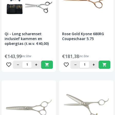
Qi - Long scharenset
Rose Gold Kyone 680RG
inclusief kammen en
Coupeschaar 5.75
opbergtas (t.w.v. €40,00)
€143,99
€181,38
inc btw
inc btw
−
+
−
+