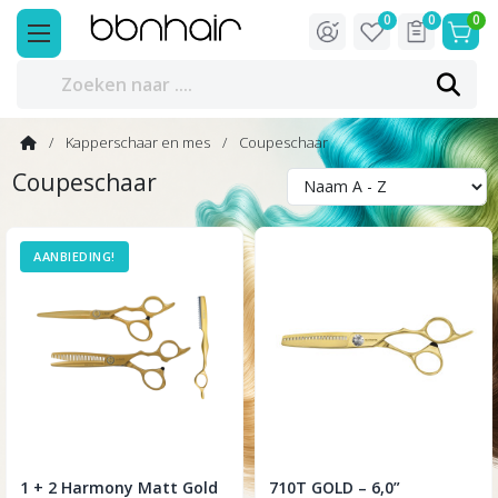
0
0
0
Kapperschaar en mes
Coupeschaar
Coupeschaar
AANBIEDING!
1 + 2 Harmony Matt Gold
710T GOLD – 6,0”