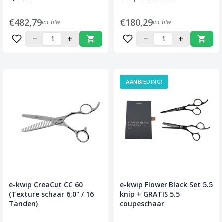
€482,79
€180,29
inc btw
inc btw
−
+
−
+
AANBIEDING!
e-kwip CreaCut CC 60
e-kwip Flower Black Set 5.5
(Texture schaar 6,0" / 16
knip + GRATIS 5.5
Tanden)
coupeschaar