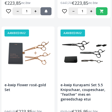
€223,85
€223,85
inc btw
€447,70
inc btw
−
+
−
+
AANBIEDING!
AANBIEDING!
e-kwip Flower rosé-gold
e-kwip Kurayami Set 5.5
Set
Knipschaar, coupeschaar,
"feather" mes en
gereedschap etui
€223,85
€235,95
€447,70
inc btw
€525,14
inc btw