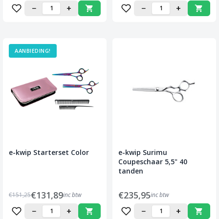
−
+
−
+
AANBIEDING!
e-kwip Starterset Color
e-kwip Surimu
Coupeschaar 5,5" 40
tanden
€131,89
€235,95
€151,25
inc btw
inc btw
−
+
−
+