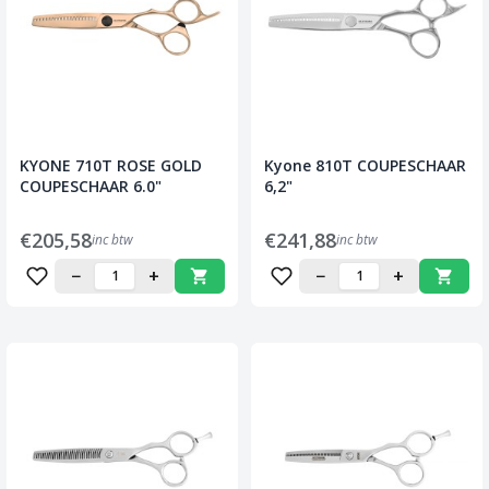
KYONE 710T ROSE GOLD
Kyone 810T COUPESCHAAR
COUPESCHAAR 6.0"
6,2"
€205,58
€241,88
inc btw
inc btw
−
+
−
+