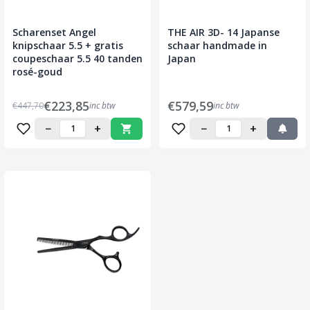
Scharenset Angel
THE AIR 3D- 14 Japanse
knipschaar 5.5 + gratis
schaar handmade in
coupeschaar 5.5 40 tanden
Japan
rosé-goud
€223,85
€579,59
€447,70
inc btw
inc btw
−
+
−
+