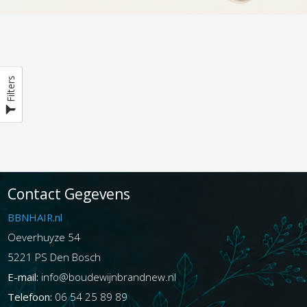
Filters
Contact Gegevens
BBNHAIR.nl
Oeverhuyze 54
5221 PS Den Bosch
E-mail:
info@boudewijnbrandnew.nl
Telefoon:
06 54 25 89 89